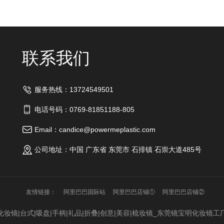
联系我们
服务热线：13724549501
电话号码：0769-81851188-805
Email：candice@powermeplastic.com
公司地址：中国 广东省 东莞市 石排镇 石崇大道485号
友情链接：
阿里巴巴国际站
阿里巴巴店铺①
阿里巴巴店铺②
|台式|吸盘|手柄|礼品|折叠|创意|美容|梳妆镜_东莞镜宝明化妆镜工厂 All R