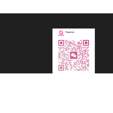
ights Reserved.
粤ICP备10210347号-2