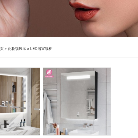
页
»
化妆镜展示
»
LED浴室镜柜