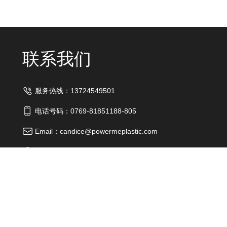
联系我们
服务热线：13724549501
电话号码：0769-81851188-805
Email：candice@powermeplastic.com
公司地址：中国 广东省 东莞市 石排镇 石崇大道485号
友情链接：
阿里巴巴国际站
阿里巴巴店铺①
阿里巴巴店铺②
|台式|吸盘|手柄|礼品|折叠|创意|美容|梳妆镜_东莞镜宝明化妆镜工厂 All R