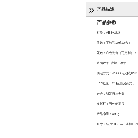
产品描述
产品参数
材质：ABS+玻璃；
倍数：平镜和10倍放大；
颜色：白色为例（可定制）；
表面效果: 注塑、喷油；
供电方式：4*AAA电池或USB
LED数量：21颗,自然白光；
开关：稳定按压开关；
支撑杆：可伸缩高度；
产品净重：493g
尺寸：镜片13.2cm，镜框18*1