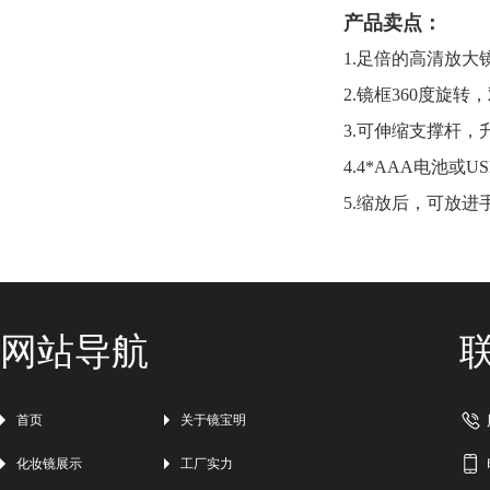
产品卖点：
1.足倍的高清放大
2.镜框360度旋转，
3.可伸缩支撑杆
4.4*AAA电池或
5.缩放后，可放
网站导航
首页
关于镜宝明
化妆镜展示
工厂实力